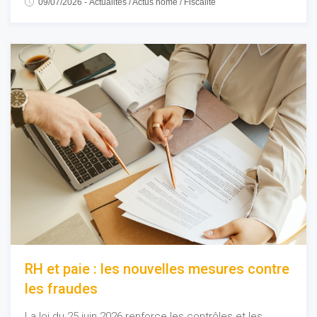
09/07/2026
-
Actualités
/
Actus home
/
Fiscalité
RH et paie : les nouvelles mesures contre
les fraudes
La loi du 25 juin 2026 renforce les contrôles et les