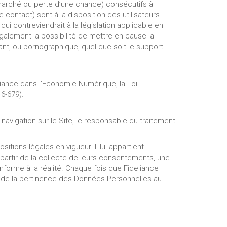
marché ou perte d’une chance) consécutifs à
e contact) sont à la disposition des utilisateurs.
i contreviendrait à la législation applicable en
également la possibilité de mettre en cause la
mant, ou pornographique, quel que soit le support
fiance dans l’Economie Numérique, la Loi
6-679).
avigation sur le Site, le responsable du traitement
tions légales en vigueur. Il lui appartient
 partir de la collecte de leurs consentements, une
forme à la réalité. Chaque fois que Fideliance
t de la pertinence des Données Personnelles au