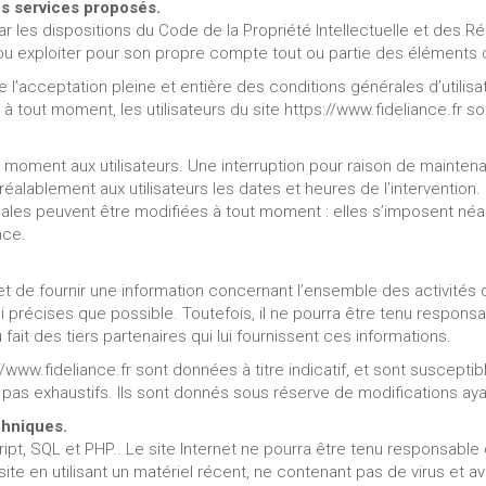
des services proposés.
r les dispositions du Code de la Propriété Intellectuelle et des R
 ou exploiter pour son propre compte tout ou partie des éléments o
que l’acceptation pleine et entière des conditions générales d’utilisa
tout moment, les utilisateurs du site https://www.fideliance.fr so
 moment aux utilisateurs. Une interruption pour raison de mainte
alablement aux utilisateurs les dates et heures de l’intervention. 
es peuvent être modifiées à tout moment : elles s’imposent néanmoin
nce.
jet de fournir une information concernant l’ensemble des activités d
si précises que possible. Toutefois, il ne pourra être tenu respon
 fait des tiers partenaires qui lui fournissent ces informations.
//www.fideliance.fr sont données à titre indicatif, et sont susceptib
ont pas exhaustifs. Ils sont donnés sous réserve de modifications ay
chniques.
ipt, SQL et PHP.. Le site Internet ne pourra être tenu responsable d
 site en utilisant un matériel récent, ne contenant pas de virus et 