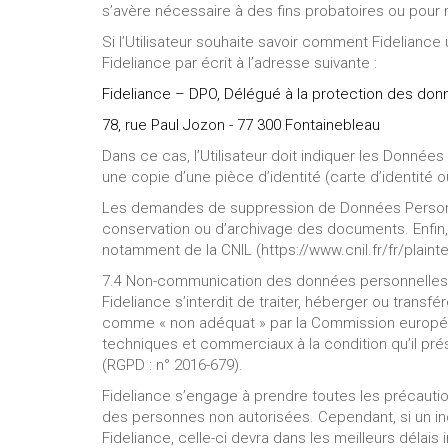
s’avère nécessaire à des fins probatoires ou pour 
Si l’Utilisateur souhaite savoir comment Fideliance 
Fideliance par écrit à l’adresse suivante :
Fideliance – DPO, Délégué à la protection des don
78, rue Paul Jozon - 77 300 Fontainebleau
Dans ce cas, l’Utilisateur doit indiquer les Données
une copie d’une pièce d’identité (carte d’identité 
Les demandes de suppression de Données Personnel
conservation ou d’archivage des documents. Enfin, 
notamment de la CNIL (https://www.cnil.fr/fr/plainte
7.4 Non-communication des données personnelles
Fideliance s’interdit de traiter, héberger ou trans
comme « non adéquat » par la Commission européenne
techniques et commerciaux à la condition qu’il pr
(RGPD : n° 2016-679).
Fideliance s’engage à prendre toutes les précauti
des personnes non autorisées. Cependant, si un inci
Fideliance, celle-ci devra dans les meilleurs délais