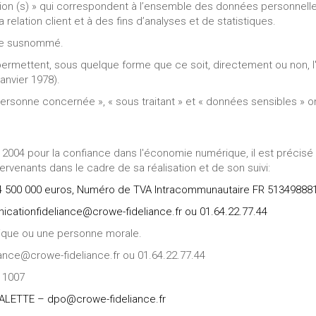
tion (s) » qui correspondent à l’ensemble des données personnell
relation client et à des fins d’analyses et de statistiques.
site susnommé.
 permettent, sous quelque forme que ce soit, directement ou non, 
janvier 1978).
rsonne concernée », « sous traitant » et « données sensibles » ont
uin 2004 pour la confiance dans l'économie numérique, il est précisé a
ntervenants dans le cadre de sa réalisation et de son suivi:
e 4 500 000 euros, Numéro de TVA Intracommunautaire FR 51349888
icationfideliance@crowe-fideliance.fr ou 01.64.22.77.44
ique ou une personne morale.
ance@crowe-fideliance.fr ou 01.64.22.77.44
 1007
ALETTE – dpo@crowe-fideliance.fr