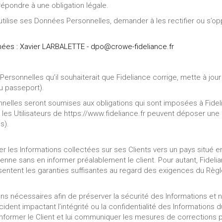
répondre à une obligation légale.
utilise ses Données Personnelles, demander à les rectifier ou s’opp
nées : Xavier LARBALETTE - dpo@crowe-fideliance.fr
 Personnelles qu’il souhaiterait que Fideliance corrige, mette à jo
ou passeport).
les seront soumises aux obligations qui sont imposées à Fideli
les Utilisateurs de https://www.fideliance.fr peuvent déposer une 
s).
férer les Informations collectées sur ses Clients vers un pays situ
 sans en informer préalablement le client. Pour autant, Fidelian
ésentent les garanties suffisantes au regard des exigences du Rè
ons nécessaires afin de préserver la sécurité des Informations e
dent impactant l’intégrité ou la confidentialité des Informations 
 informer le Client et lui communiquer les mesures de corrections p