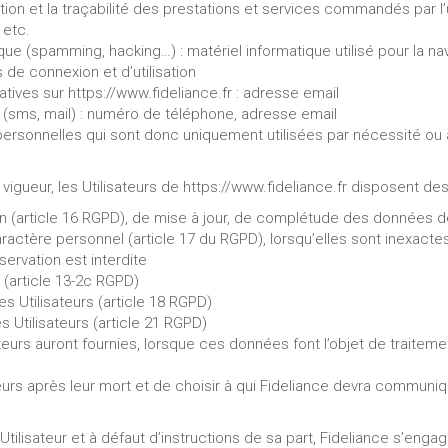
stion et la traçabilité des prestations et services commandés par l’u
 etc.
ique (spamming, hacking…) : matériel informatique utilisé pour la na
s de connexion et d’utilisation
ives sur https://www.fideliance.fr : adresse email
ms, mail) : numéro de téléphone, adresse email
sonnelles qui sont donc uniquement utilisées par nécessité ou à 
ueur, les Utilisateurs de https://www.fideliance.fr disposent des 
ion (article 16 RGPD), de mise à jour, de complétude des données de
actère personnel (article 17 du RGPD), lorsqu’elles sont inexacte
servation est interdite
 (article 13-2c RGPD)
es Utilisateurs (article 18 RGPD)
 Utilisateurs (article 21 RGPD)
sateurs auront fournies, lorsque ces données font l’objet de trait
teurs après leur mort et de choisir à qui Fideliance devra communiq
lisateur et à défaut d’instructions de sa part, Fideliance s’engag