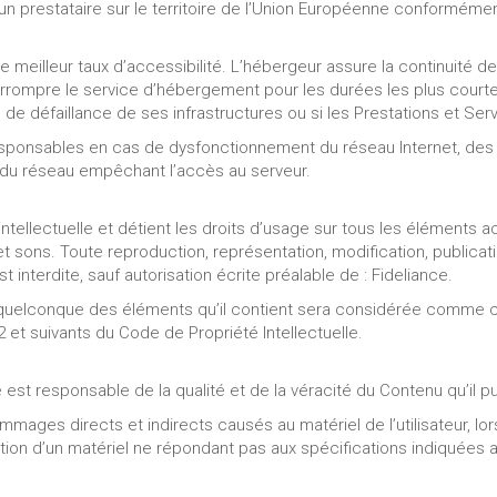
 un prestataire sur le territoire de l’Union Européenne conforméme
le meilleur taux d’accessibilité. L’hébergeur assure la continuité d
interrompre le service d’hébergement pour les durées les plus cou
 de défaillance de ses infrastructures ou si les Prestations et Ser
responsables en cas de dysfonctionnement du réseau Internet, des 
du réseau empêchant l’accès au serveur.
intellectuelle et détient les droits d’usage sur tous les éléments a
t sons. Toute reproduction, représentation, modification, publicat
t interdite, sauf autorisation écrite préalable de : Fideliance.
n quelconque des éléments qu’il contient sera considérée comme c
 et suivants du Code de Propriété Intellectuelle.
e est responsable de la qualité et de la véracité du Contenu qu’il pu
ages directs et indirects causés au matériel de l’utilisateur, lors
lisation d’un matériel ne répondant pas aux spécifications indiquées a