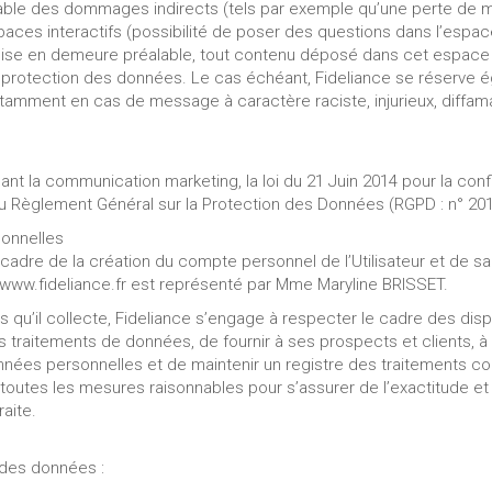
able des dommages indirects (tels par exemple qu’une perte de 
espaces interactifs (possibilité de poser des questions dans l’espac
mise en demeure préalable, tout contenu déposé dans cet espace qu
 la protection des données. Le cas échéant, Fideliance se réserve 
, notamment en cas de message à caractère raciste, injurieux, diffa
nt la communication marketing, la loi du 21 Juin 2014 pour la con
du Règlement Général sur la Protection des Données (RGPD : n° 201
sonnelles
adre de la création du compte personnel de l’Utilisateur et de sa n
/www.fideliance.fr est représenté par Mme Maryline BRISSET.
u’il collecte, Fideliance s’engage à respecter le cadre des disposi
es traitements de données, de fournir à ses prospects et clients, à
nnées personnelles et de maintenir un registre des traitements con
 toutes les mesures raisonnables pour s’assurer de l’exactitude e
raite.
e des données :