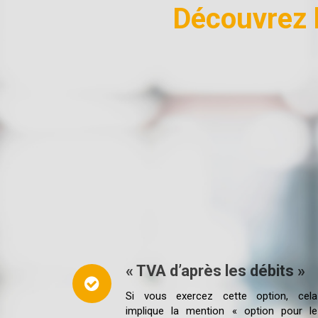
Découvrez l
« TVA d’après les débits »
Si vous exercez cette option,
cela
implique la mention « option pour le