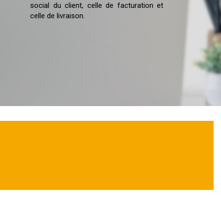
social du client, celle de facturation et
celle de livraison.