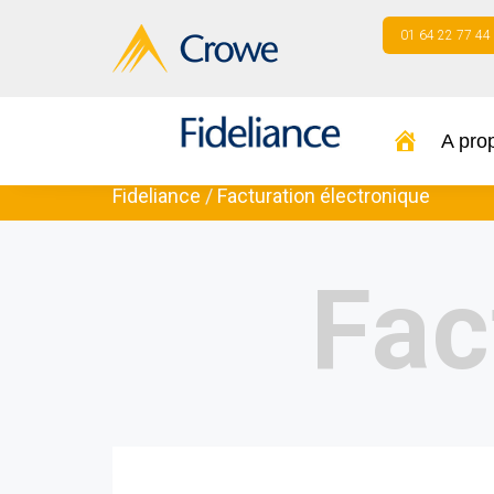
01 64 22 77 44
A pro
Fideliance
/
Facturation électronique
Fac