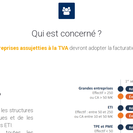
Qui est concerné ?
reprises assujetties à la TVA
devront adopter la facturati
?
 les structures
ques et de les
s ETI.
 à toutes les