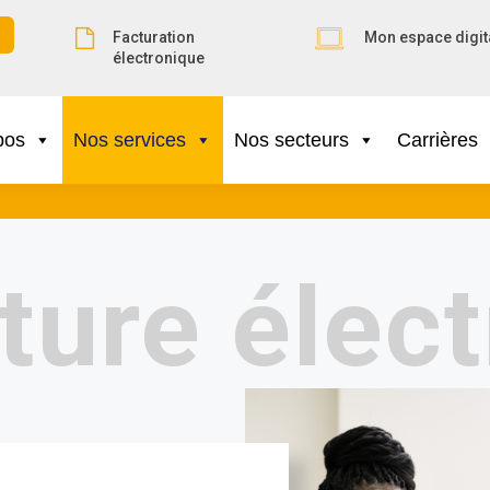
Facturation
Mon espace digit
électronique
pos
Nos services
Nos secteurs
Carrières
ture élec