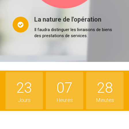
La nature de l'opération
Il faudra distinguer les livraisons de biens
des prestations de services.
23
07
28
Jours
Heures
Minutes