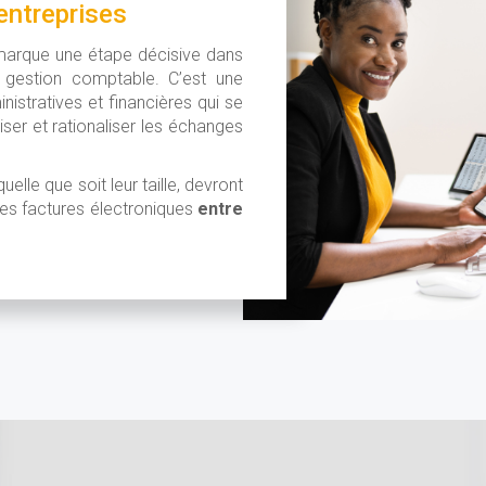
entreprises
 marque une étape décisive dans
a gestion comptable. C’est une
nistratives et financières qui se
riser et rationaliser les échanges
uelle que soit leur taille, devront
des factures électroniques
entre