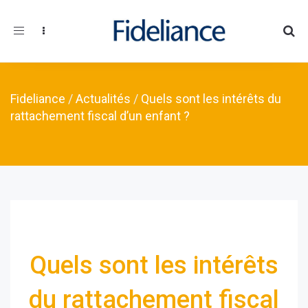
Toggle navigation
Fideliance
/
Actualités
/
Quels sont les intérêts du
rattachement fiscal d’un enfant ?
Quels sont les intérêts
du rattachement fiscal