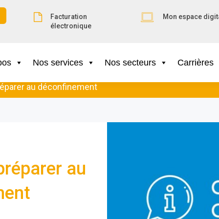
Facturation
Mon espace digit
électronique
pos
Nos services
Nos secteurs
Carrières
préparer au déconfinement
préparer au
ment