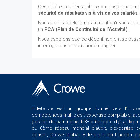
Ces différentes démarches sont absolument néces
sécurité de résultats vis-à-vis de vos salariés
.
Nous vous rappelons notamment qu’il vous appar
un
PCA (Plan de Continuité de l’Activité)
.
Nous espérons que ce déconfinement se passera
interrogations et vous accompagner.
Fideliance est un groupe tourné vers l’innov
compétences multiples : expertise comptable, audi
gestion de patrimoine, RSE ou encore digital. Me
du 8ème réseau mondial d’audit, d’expertise 
conseil, Crowe Global, Fideliance peut accompa