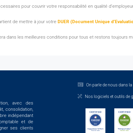
saires pour couvrir votre responsabilité en qualité d’employeur e
tient de mettre à jour votre
DUER (Document Unique d’Evaluatio
 dans les meilleures conditions pour tous et restons toujours m
On parle de nous dans la
Nos logiciels et outils de 
ation, avec des
t, consolidation,
mbre indépendant
comptable et de
gner ses clients