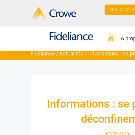
01 64 22 77 44
A pro
Fideliance
/
Actualités
/
Informations : se 
Informations : se 
déconfine
07/05/2020