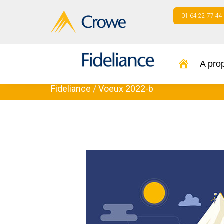
01 64 22 77 44
A pro
Fideliance
/
Voeux 2022-b