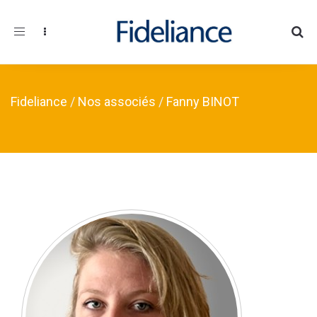
Toggle navigation
Fideliance
/
Nos associés
/
Fanny BINOT