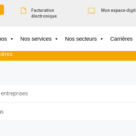
Facturation
Mon espace digit
électronique
pos
Nos services
Nos secteurs
Carrières
ières
 entreprises
us